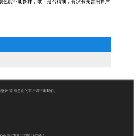
颜色能不能多样，做工是否精细，有没有完善的售后
影壁炉 等,有意向的客户请咨询我们。
案号:
陕ICP备2023012367号-1