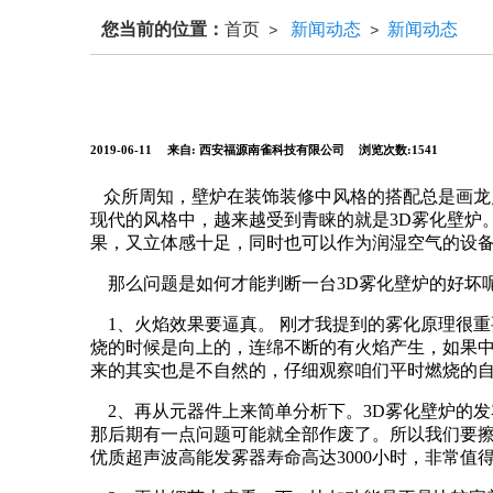
您当前的位置：
首页
新闻动态
新闻动态
>
>
2019-06-11
来自: 西安福源南雀科技有限公司
浏览次数:1541
众所周知，壁炉在装饰装修中风格的搭配总是画龙
现代的风格中，越来越受到青睐的就是3D雾化壁炉
果，又立体感十足，同时也可以作为润湿空气的设
那么问题是如何才能判断一台3D雾化壁炉的好坏
1、火焰效果要逼真。 刚才我提到的雾化原理很
烧的时候是向上的，连绵不断的有火焰产生，如果中
来的其实也是不自然的，仔细观察咱们平时燃烧的自
2、再从元器件上来简单分析下。3D雾化壁炉的
那后期有一点问题可能就全部作废了。所以我们要擦
优质超声波高能发雾器寿命高达3000小时，非常值