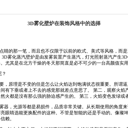
3D雾化壁炉在装饰风格中的选择
点睛的那一笔，而且也不仅限于以前的欧式、美式等风格，而是
。3D雾化蒸汽壁炉是由发雾装置产生蒸汽，灯光照射蒸汽产生3
备。尤其是在北方干燥的冬天那简直是必不可少的一台高颜值实
呢？
重要，原理是不变的但是怎么让火焰达到饱满状态很重要。所谓逼
间有下垂或者上不去的感觉那就差点意思了。 第二，观察火焰
然火都是没有那么强的胁迫感产生的。 第三，火焰变色发绿或
发雾器，光源等都是易损件，品质非常关键。从长期使用的角度来
亮眼睛选能更换配件的这种。不管是智能的还是手动的。像璨坤壁
得信赖。