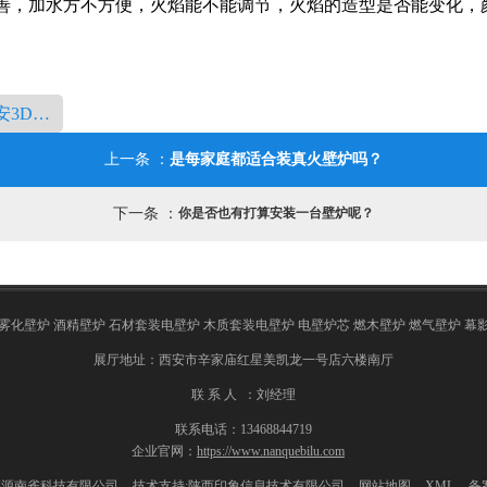
善，加水方不方便，火焰能不能调节，火焰的造型是否能变化，
西安3D雾化壁炉
是每家庭都适合装真火壁炉吗？
上一条 ：
下一条 ：
你是否也有打算安装一台壁炉呢？
雾化壁炉 酒精壁炉 石材套装电壁炉 木质套装电壁炉 电壁炉芯 燃木壁炉 燃气壁炉 幕
展厅地址：西安市辛家庙红星美凯龙一号店六楼南厅
联 系 人 ：刘经理
联系电话：13468844719
企业官网：
https://www.nanquebilu.com
福源南雀科技有限公司
技术支持:
陕西印象信息技术有限公司
网站地图
XML
备