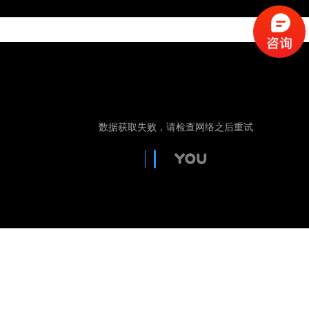
南雀壁炉是一家集壁炉研发、生产、销售、服务为一体的现代化企业，直属壁炉体验销售展厅位于西
安红星美凯龙(辛家庙商场)六楼南厅扶梯口，仓储中心位于丝绸之路起点的西安国际港务区，展厅不仅
展示了南雀壁炉和南雀福焰系列壁炉，亦汇聚了国内外品牌的电壁炉，3d雾化壁炉，酒精壁炉，燃气