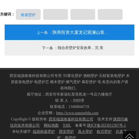
壁炉，然木壁炉等的壁炉产品及壁炉饰品。
关键词：
南雀壁炉
上一条 ：
陕商投资大厦龙记观澜山客...
下一条 ：
颐合府壁炉安装效果，完 美
西安福源南雀科技有限公司专营 3D雾化壁炉 酒精壁炉 石材套装电壁炉 木
质套装电壁炉 电壁炉芯 燃木壁炉 燃气壁炉 幕影壁炉 等,有意向的客户请
咨询我们。
展厅地址：西安市辛家庙红星美凯龙一号店六楼南厅
联 系 人 ：刘经理
联系电话：13468844719
企业官网：
https://www.nanquebilu.com
CopyRight © 版权所有:
西安福源南雀科技有限公司
技术支持:
陕西印象
信息技术有限公司
网站地图
XML
备案号:
陕ICP备2023012367号-1
本站关键字:
福源南雀壁炉
西安壁炉
真火壁炉
欧式壁炉
仿真壁
炉
电壁炉