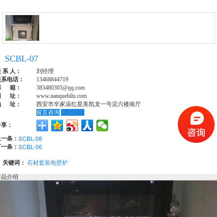
SCBL-07
 系 人：
刘经理
联系电话：
13468844719
邮 箱：
383480305@qq.com
网 址：
www.nanquebilu.com
地 址：
西安市辛家庙红星美凯龙一号店六楼南厅
留言咨询
更多信息
分享：
上一条：
SCBL-08
下一条：
SCBL-06
关键词：
石材套装电壁炉
产品介绍