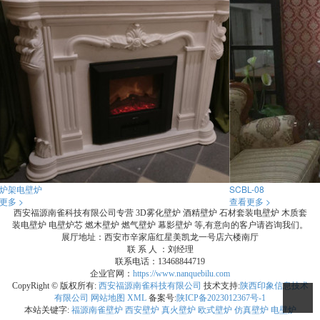
炉架电壁炉
SCBL-08
更多 >
查看更多 >
西安福源南雀科技有限公司专营 3D雾化壁炉 酒精壁炉 石材套装电壁炉 木质套
装电壁炉 电壁炉芯 燃木壁炉 燃气壁炉 幕影壁炉 等,有意向的客户请咨询我们。
展厅地址：西安市辛家庙红星美凯龙一号店六楼南厅
联 系 人 ：刘经理
联系电话：13468844719
企业官网：
https://www.nanquebilu.com
CopyRight © 版权所有:
西安福源南雀科技有限公司
技术支持:
陕西印象信息技术
有限公司
网站地图
XML
备案号:
陕ICP备2023012367号-1
本站关键字:
福源南雀壁炉
西安壁炉
真火壁炉
欧式壁炉
仿真壁炉
电壁炉