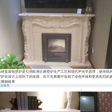
石材套装电壁炉
是引用欧洲古典壁炉生产工艺和现代声光学原理，使传统
壁炉在设计上得到了的改观，在不失典雅中造就了绿色环保和更具炙烈的
木燃烧效果
相关推荐
+