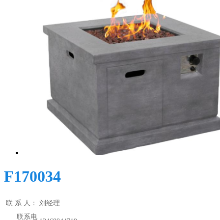
F170034
联 系 人：
刘经理
联系电