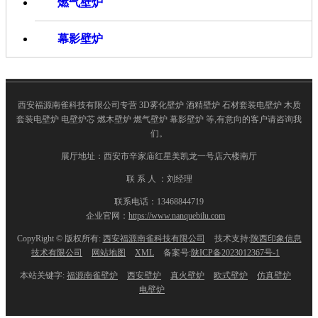
燃气壁炉
幕影壁炉
西安福源南雀科技有限公司专营 3D雾化壁炉 酒精壁炉 石材套装电壁炉 木质
套装电壁炉 电壁炉芯 燃木壁炉 燃气壁炉 幕影壁炉 等,有意向的客户请咨询我
们。
展厅地址：西安市辛家庙红星美凯龙一号店六楼南厅
联 系 人 ：刘经理
联系电话：13468844719
企业官网：
https://www.nanquebilu.com
CopyRight © 版权所有:
西安福源南雀科技有限公司
技术支持:
陕西印象信息
技术有限公司
网站地图
XML
备案号:
陕ICP备2023012367号-1
本站关键字:
福源南雀壁炉
西安壁炉
真火壁炉
欧式壁炉
仿真壁炉
电壁炉