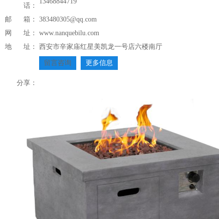
13468844719
话：
邮 箱：
383480305@qq.com
网 址：
www.nanquebilu.com
地 址：
西安市辛家庙红星美凯龙一号店六楼南厅
留言咨询
更多信息
分享：