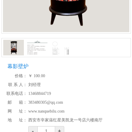
幕影壁炉
价格：
￥
100.00
联 系 人：
刘经理
联系电话：
13468844719
邮 箱：
383480305@qq.com
网 址：
www.nanquebilu.com
地 址：
西安市辛家庙红星美凯龙一号店六楼南厅
-
+