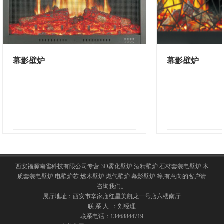
幕影壁炉
幕影壁炉
￥100.00
西安福源南雀科技有限公司专营 3D雾化壁炉 酒精壁炉 石材套装电壁炉 木
质套装电壁炉 电壁炉芯 燃木壁炉 燃气壁炉 幕影壁炉 等,有意向的客户请
咨询我们。
展厅地址：西安市辛家庙红星美凯龙一号店六楼南厅
联 系 人 ：刘经理
联系电话：13468844719