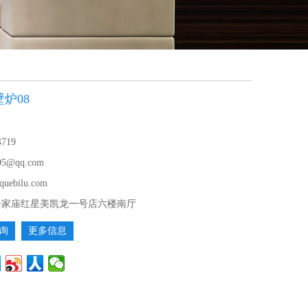
炉08
4719
05@qq.com
quebilu.com
辛家庙红星美凯龙一号店六楼南厅
询
更多信息