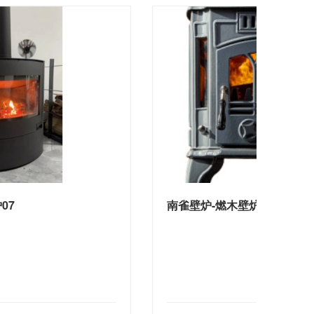
07
南雀壁炉-燃木壁炉09