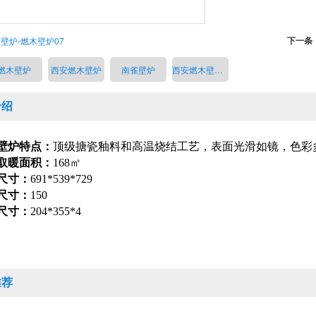
下一条
壁炉-燃木壁炉07
燃木壁炉
西安燃木壁炉
南雀壁炉
西安燃木壁炉厂家
介绍
壁炉特点：
顶级搪瓷釉料和高温烧结工艺，表面光滑如镜，色彩
取暖面积：
168㎡
尺寸：
691*539*729
尺寸：
150
尺寸：
204*355*4
推荐