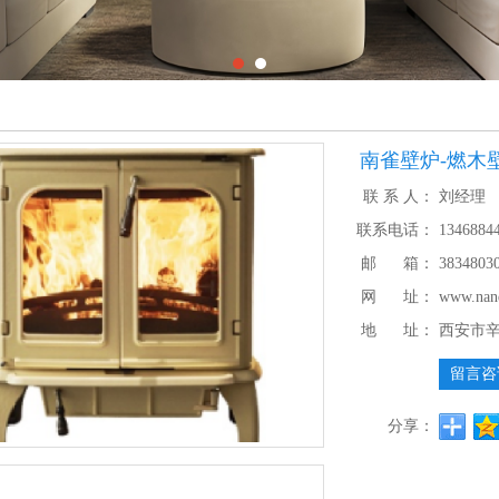
南雀壁炉-燃木壁
联 系 人：
刘经理
联系电话：
1346884
邮 箱：
3834803
网 址：
www.nan
地 址：
西安市
留言咨
分享：