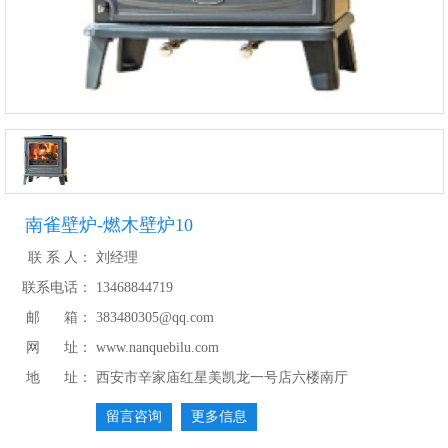
南雀壁炉-燃木壁炉10
联 系 人：
刘经理
联系电话：
13468844719
邮 箱：
383480305@qq.com
网 址：
www.nanquebilu.com
地 址：
西安市辛家庙红星美凯龙一号店六楼南厅
留言咨询
更多信息